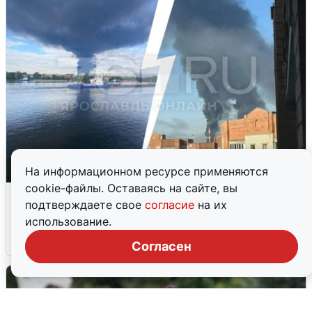
На информационном ресурсе применяются
cookie-файлы. Оставаясь на сайте, вы
Ночная атака БПЛА на Ярославль:
подтверждаете свое
согласие
на их
попадания и последствия
использование.
6 августа
0
Согласен