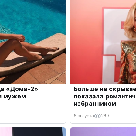
зда «Дома-2»
Больше не скрывае
м мужем
показала романти
избранником
6 августа
269