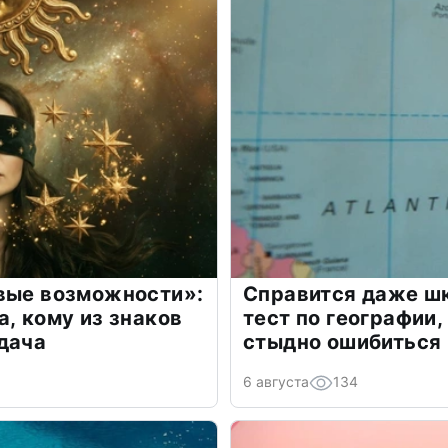
овые возможности»:
Справится даже шк
а, кому из знаков
тест по географии,
дача
стыдно ошибиться
6 августа
134