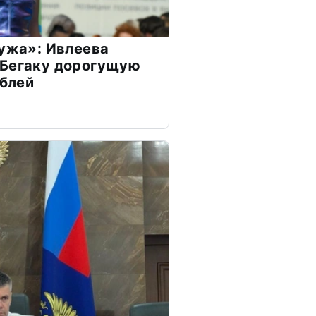
мужа»: Ивлеева
 Бегаку дорогущую
ублей