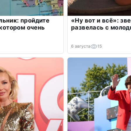
льник: пройдите
«Ну вот и всё»: з
 котором очень
развелась с моло
6 августа
15