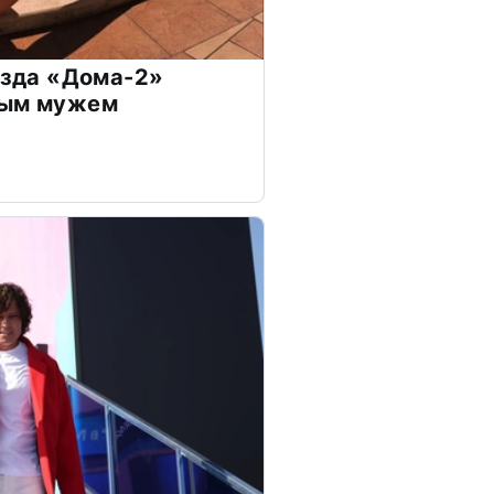
везда «Дома-2»
дым мужем