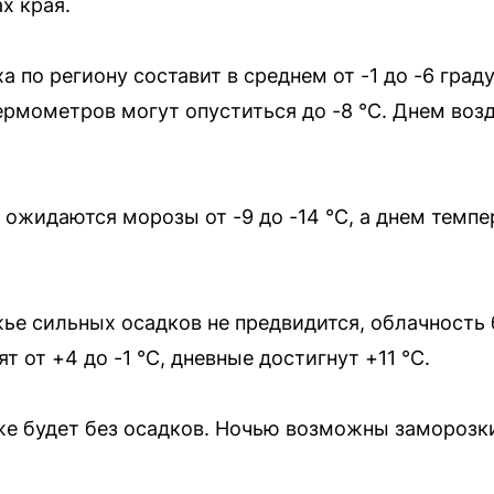
х края.
 по региону составит в среднем от -1 до -6 град
ермометров могут опуститься до -8 °С. Днем воз
 ожидаются морозы от -9 до -14 °С, а днем темпе
е сильных осадков не предвидится, облачность 
т от +4 до -1 °С, дневные достигнут +11 °С.
же будет без осадков. Ночью возможны заморозки