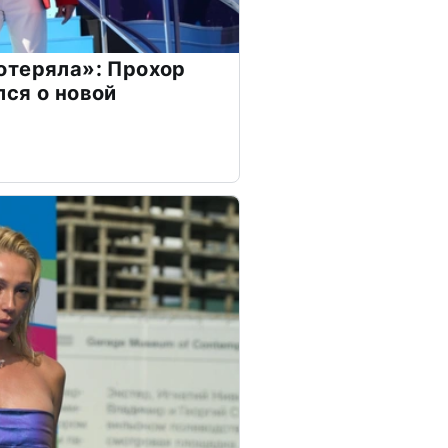
отеряла»: Прохор
ся о новой