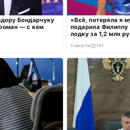
едору Бондарчуку
«Всё, потеряла я 
роман — с кем
подарила Филиппу
лодку за 1,2 млн р
5 августа
167