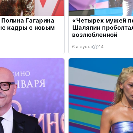
 Полина Гагарина
«Четырех мужей п
ые кадры с новым
Шаляпин проболтал
возлюбленной
6 августа
14