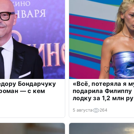
едору Бондарчуку
«Всё, потеряла я 
роман — с кем
подарила Филиппу
лодку за 1,2 млн р
5 августа
264