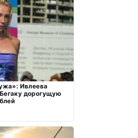
мужа»: Ивлеева
 Бегаку дорогущую
ублей