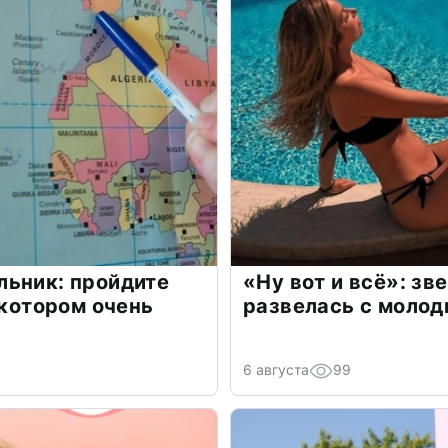
льник: пройдите
«Ну вот и всё»: з
 котором очень
развелась с моло
6 августа
99