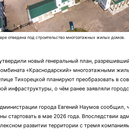
ре отведена под строительство многоэтажных жилых домов.
 утвердили новый генеральный план, разрешивши
омбината «Краснодарский» многоэтажными жил
улице Тихорецкой планируют преобразовать в со
й инфраструктуры, о чём ранее заявляли городс
 администрации города Евгений Наумов сообщил, 
ы стартовать в мае 2026 года. Впоследствии ад
плексном развитии территории с тремя компания