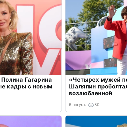
 Полина Гагарина
«Четырех мужей п
ые кадры с новым
Шаляпин проболтал
возлюбленной
6 августа
80