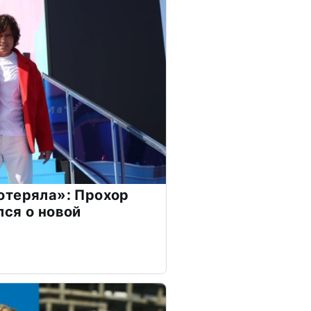
отеряла»: Прохор
ся о новой