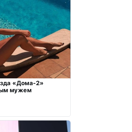
везда «Дома-2»
дым мужем