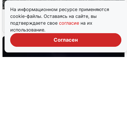
На информационном ресурсе применяются
Сирены в Сочи: новая угроза БПЛА
cookie-файлы. Оставаясь на сайте, вы
подтверждаете свое
согласие
на их
6 августа
0
использование.
Согласен
Взрывы в Воронеже после сигнала