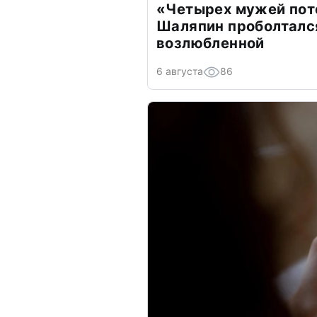
«Четырех мужей пот
Шаляпин проболтался
возлюбленной
6 августа
86