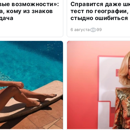
овые возможности»:
Справится даже шк
а, кому из знаков
тест по географии,
дача
стыдно ошибиться
6 августа
99