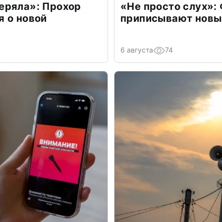
еряла»: Прохор
«Не просто слух»:
 о новой
приписывают новы
6 августа
74