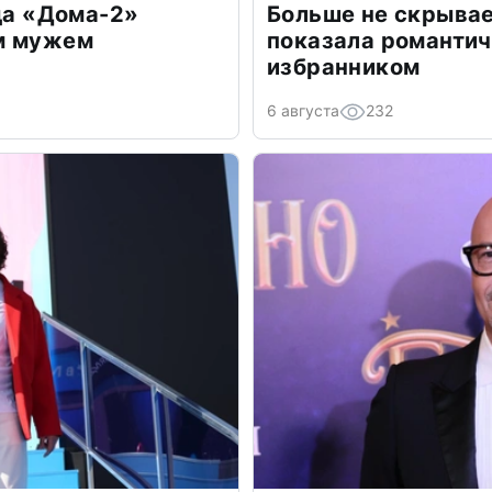
зда «Дома-2»
Больше не скрывае
м мужем
показала романти
избранником
6 августа
232