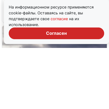
В Туре вода убывает, на других реках
области прибывает
На информационном ресурсе применяются
cookie-файлы. Оставаясь на сайте, вы
4 августа
0
подтверждаете свое
согласие
на их
использование.
Согласен
Над ХМАО впервые сбили
беспилотники