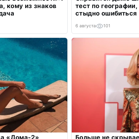
а, кому из знаков
тест по географии,
дача
стыдно ошибиться
6 августа
101
зда «Дома-2»
Больше не скрывае