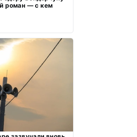
й роман — с кем
ре зазвучали вновь