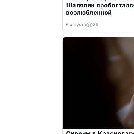
Шаляпин проболтался
возлюбленной
6 августа
89
Сирены в Краснодаре