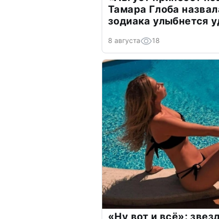
Тамара Глоба назвал
зодиака улыбнется у
8 августа
18
«Ну вот и всё»: зве