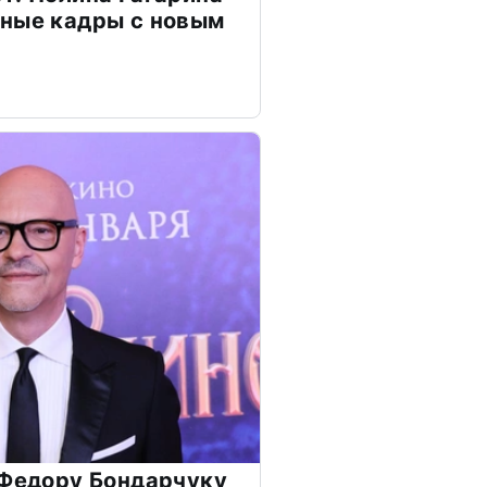
чные кадры с новым
 Федору Бондарчуку