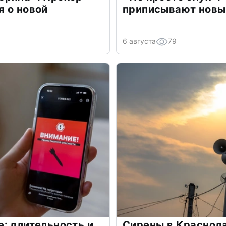
 о новой
приписывают новы
6 августа
79
: длительность и
Сирены в Краснода