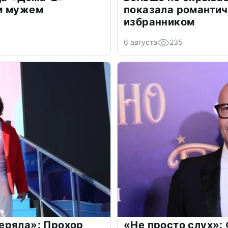
м мужем
показала романти
избранником
6 августа
235
еряла»: Прохор
«Не просто слух»: