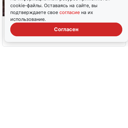
cookie-файлы. Оставаясь на сайте, вы
подтверждаете свое
согласие
на их
использование.
Опубликована карта отключений
воды в Воронеже
Согласен
6 августа
0