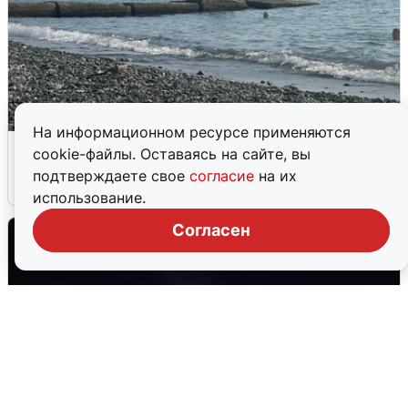
На информационном ресурсе применяются
Сирены в Сочи: новая угроза БПЛА
cookie-файлы. Оставаясь на сайте, вы
подтверждаете свое
согласие
на их
6 августа
0
использование.
Согласен