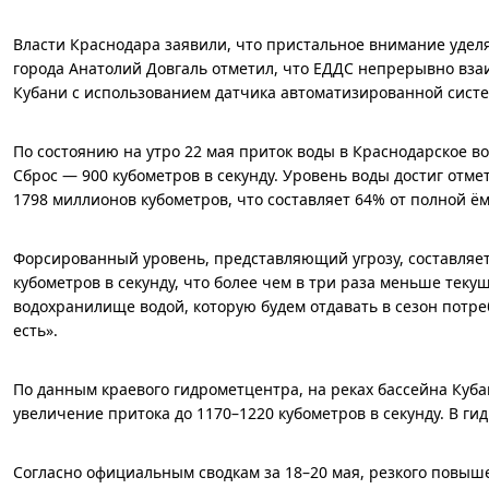
Власти Краснодара заявили, что пристальное внимание уде
города Анатолий Довгаль отметил, что ЕДДС непрерывно вза
Кубани с использованием датчика автоматизированной систе
По состоянию на утро 22 мая приток воды в Краснодарское вод
Сброс — 900 кубометров в секунду. Уровень воды достиг от
1798 миллионов кубометров, что составляет 64% от полной ё
Форсированный уровень, представляющий угрозу, составляет 3
кубометров в секунду, что более чем в три раза меньше тек
водохранилище водой, которую будем отдавать в сезон потреб
есть».
По данным краевого гидрометцентра, на реках бассейна Куба
увеличение притока до 1170–1220 кубометров в секунду. В г
Согласно официальным сводкам за 18–20 мая, резкого повышен