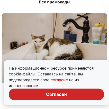
Все промокоды
На информационном ресурсе применяются
cookie-файлы. Оставаясь на сайте, вы
подтверждаете свое
согласие
на их
использование.
Екатеринбуржцам объяснили, когда
вернут воду
Согласен
8 августа
0