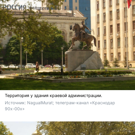
Территория у здания краевой администрации.
Источник: 
NagualMurat; телеграм-канал «Краснодар 
90х-00х» 