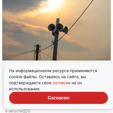
Сирены в Краснодаре зазвучали
вновь
На информационном ресурсе применяются
cookie-файлы. Оставаясь на сайте, вы
8 августа
1
подтверждаете свое
согласие
на их
использование.
Согласен