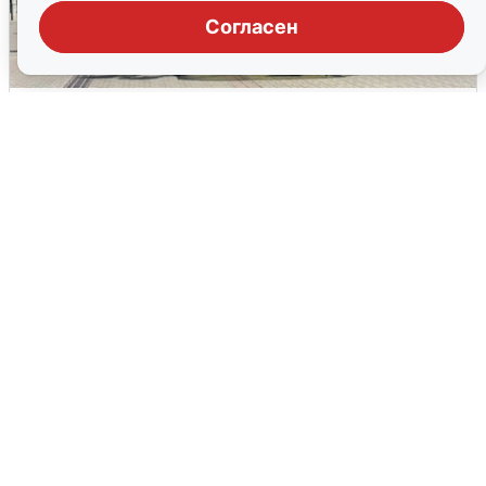
Согласен
У соседей пожар и сбои: что было при
режиме БПЛА в Прикамье
5 августа
0