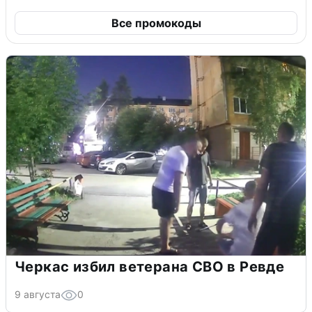
Все промокоды
Черкас избил ветерана СВО в Ревде
9 августа
0