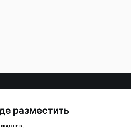
где разместить
животных.