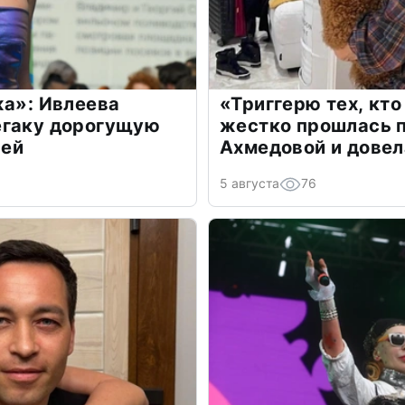
жа»: Ивлеева
«Триггерю тех, кто
егаку дорогущую
жестко прошлась п
лей
Ахмедовой и довел
5 августа
76