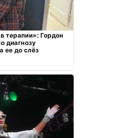
 в терапии»: Гордон
о диагнозу
а ее до слёз