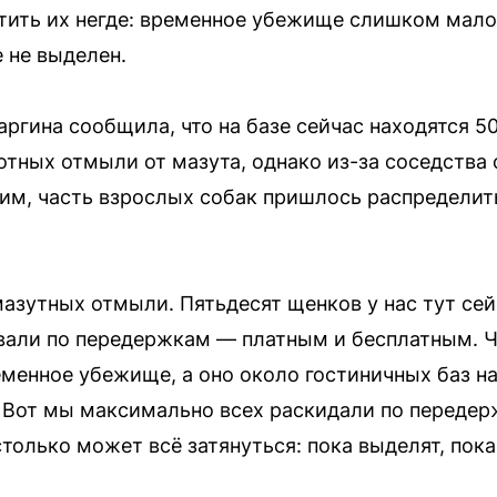
тить их негде: временное убежище слишком мало,
 не выделен.
ргина сообщила, что на базе сейчас находятся 5
отных отмыли от мазута, однако из-за соседства
м, часть взрослых собак пришлось распределит
.
азутных отмыли. Пятьдесят щенков у нас тут сей
овали по передержкам — платным и бесплатным. 
еменное убежище, а оно около гостиничных баз на
 Вот мы максимально всех раскидали по передер
столько может всё затянуться: пока выделят, пок