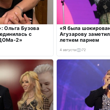
: Ольга Бузова
«Я была шокирова
оединилась с
Агузарову заметил
«ДОМа-2»
летнем парнем
4 августа
72