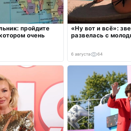
льник: пройдите
«Ну вот и всё»: з
 котором очень
развелась с моло
6 августа
64