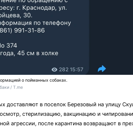
формацией о пойманных собаках.
баки / T.me
х доставляют в поселок Березовый на улицу Ску
осмотр, стерилизацию, вакцинацию и чипирование
ой агрессии, после карантина возвращают в пре