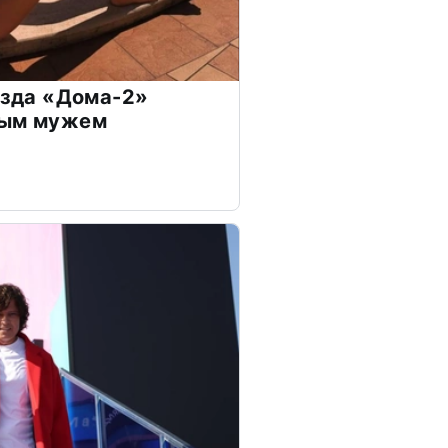
везда «Дома-2»
дым мужем